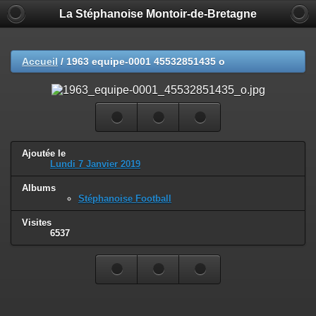
La Stéphanoise Montoir-de-Bretagne
Accueil
/
1963 equipe-0001 45532851435 o
Ajoutée le
Lundi 7 Janvier 2019
Albums
Stéphanoise Football
Visites
6537