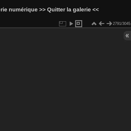
lerie numérique
>> Quitter la galerie <<
2791/3045