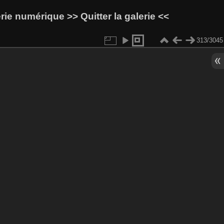
lerie numérique
>> Quitter la galerie <<
313/3045