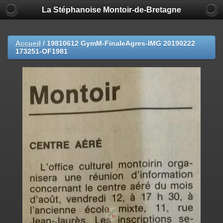
La Stéphanoise Montoir-de-Bretagne
Accueil
/
19810612 GymM-FinaleAgres-IMG 20190222
173251-OF1981