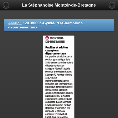
La Stéphanoise Montoir-de-Bretagne
Accueil
/
20180605-GymM-PO-Champions
départementaux