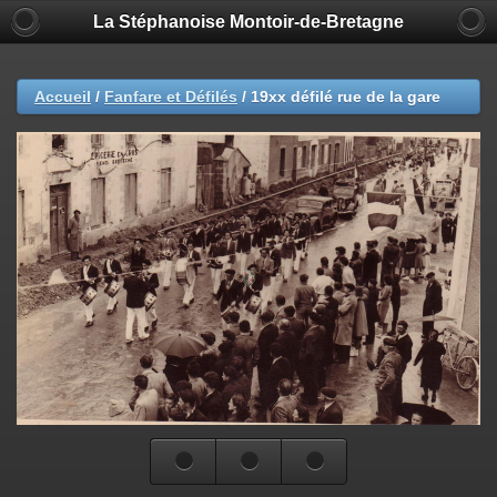
La Stéphanoise Montoir-de-Bretagne
Accueil
/
Fanfare et Défilés
/
19xx défilé rue de la gare