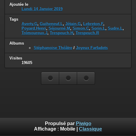
Ajoutée le
Lundi 14 Janvier 2019
Tags
Averty.G
,
Guiheneuf.L
,
Jétain.G
,
Lebreton.F
,
Poyard.Henri
,
Séjourné.M
,
Simon.C
,
Sorin.L
,
Sudre.L
,
Trémoureux.J
,
Trespeuch.H
,
Trespeuch.R
Albums
Stéphanoise Théâtre
/
Joyeux Farfadets
Visites
19605
Propulsé par
Piwigo
Affichage :
Mobile
|
Classique