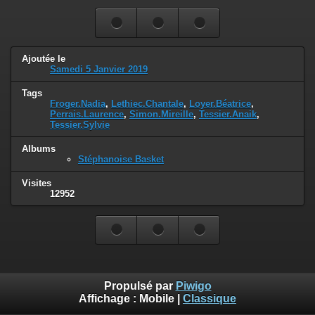
Ajoutée le
Samedi 5 Janvier 2019
Tags
Froger.Nadia
,
Lethiec.Chantale
,
Loyer.Béatrice
,
Perrais.Laurence
,
Simon.Mireille
,
Tessier.Anaik
,
Tessier.Sylvie
Albums
Stéphanoise Basket
Visites
12952
Propulsé par
Piwigo
Affichage :
Mobile
|
Classique