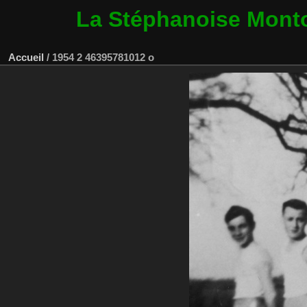
La Stéphanoise Mont
Accueil
/
1954 2 46395781012 o