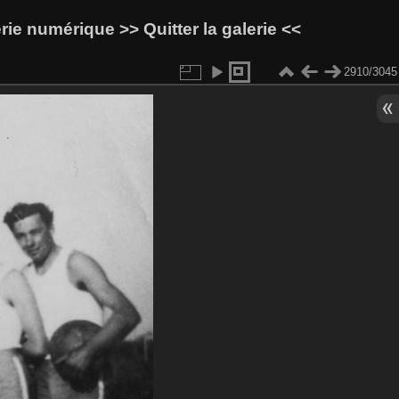
lerie numérique
>> Quitter la galerie <<
2910/3045