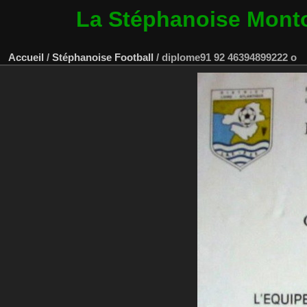
La Stéphanoise Mont
Accueil
/
Stéphanoise Football
/
diplome91 92 46394899222 o