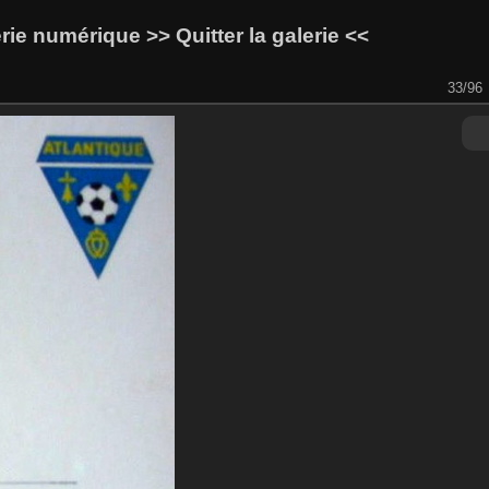
lerie numérique
>> Quitter la galerie <<
33/96