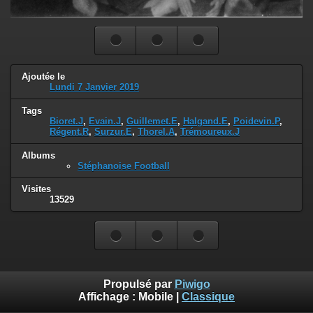
Ajoutée le
Lundi 7 Janvier 2019
Tags
Bioret.J
,
Evain.J
,
Guillemet.E
,
Halgand.E
,
Poidevin.P
,
Régent.R
,
Surzur.E
,
Thorel.A
,
Trémoureux.J
Albums
Stéphanoise Football
Visites
13529
Propulsé par
Piwigo
Affichage :
Mobile
|
Classique