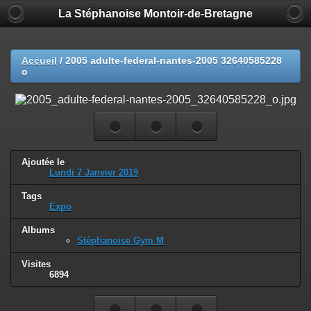
La Stéphanoise Montoir-de-Bretagne
Accueil
/
2005 adulte-federal-nantes-2005 32640585228
o
Ajoutée le
Lundi 7 Janvier 2019
Tags
Expo
Albums
Stéphanoise Gym M
Visites
6894