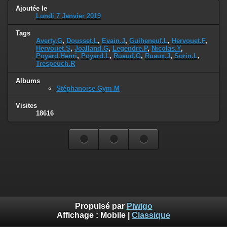
Ajoutée le
Lundi 7 Janvier 2019
Tags
Averty.G
,
Dousset.L
,
Evain.J
,
Guiheneuf.L
,
Hervouet.F
,
Hervouet.S
,
Joalland.G
,
Legendre.P
,
Nicolas.Y
,
Poyard.Henri
,
Poyard.L
,
Ruaud.G
,
Ruaux.J
,
Sorin.L
,
Trespeuch.R
Albums
Stéphanoise Gym M
Visites
18616
Propulsé par
Piwigo
Affichage :
Mobile
|
Classique