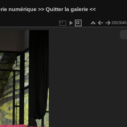
lerie numérique
>> Quitter la galerie <<
335/3045