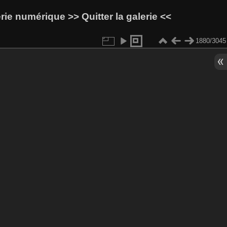
lerie numérique
>> Quitter la galerie <<
1880/3045