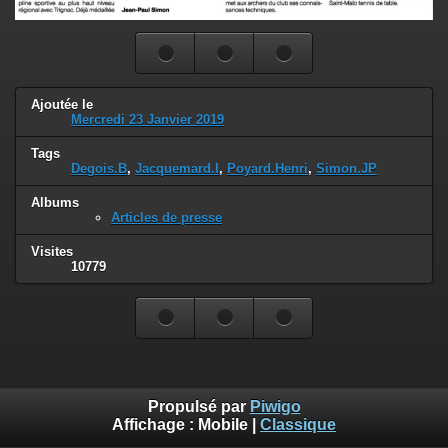
Ajoutée le
Mercredi 23 Janvier 2019
Tags
Degois.B
,
Jacquemard.I
,
Poyard.Henri
,
Simon.JP
Albums
Articles de presse
Visites
10779
Propulsé par
Piwigo
Affichage :
Mobile
|
Classique