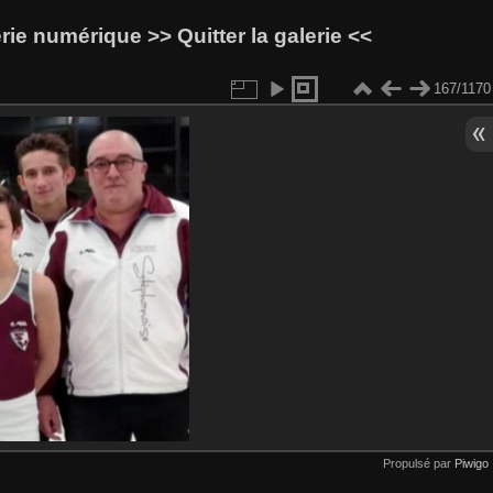
lerie numérique
>> Quitter la galerie <<
167/1170
Propulsé par
Piwigo